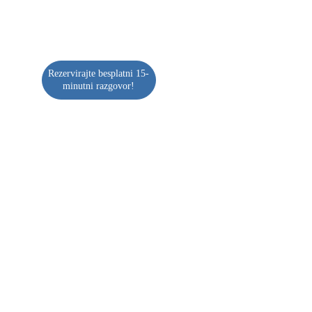
otkrijte kako vas možemo podržati na 
vašem putu prema cilju.
Rezervirajte besplatni 15-
minutni razgovor!