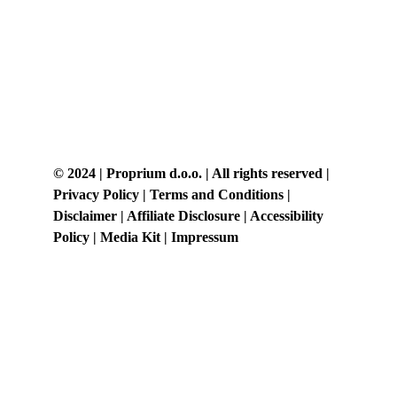
© 2024 | Proprium d.o.o. | All rights reserved | 
Privacy Policy | Terms and Conditions | 
Disclaimer | Affiliate Disclosure | Accessibility 
Policy | Media Kit | Impressum
Posvećeni smo vašem uspjehu. Zakažite 
besplatan razgovor s nama već danas i 