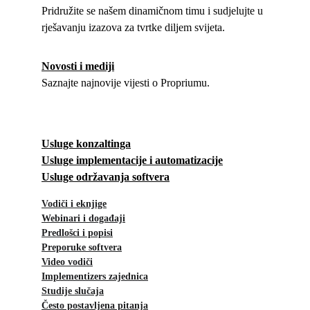
Pridružite se našem dinamičnom timu i sudjelujte u 
rješavanju izazova za tvrtke diljem svijeta.
Novosti i mediji
Saznajte najnovije vijesti o Propriumu.
Usluge konzaltinga
Usluge implementacije i automatizacije
Usluge održavanja softvera
Vodiči i eknjige
Webinari i događaji
Predlošci i popisi
Preporuke softvera
Video vodiči
Implementizers zajednica
Studije slučaja
Često postavljena pitanja